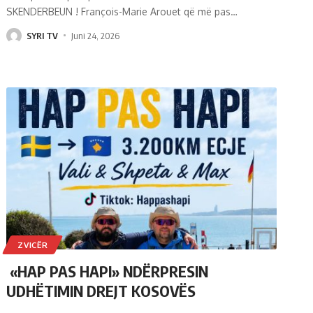
SKENDERBEUN ! François-Marie Arouet që më pas
…
SYRI TV
Juni 24, 2026
ZVICËR
«HAP PAS HAPI» NDËRPRESIN
UDHËTIMIN DREJT KOSOVËS