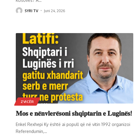
Kosovës? A
…
SYRI TV
Juni 24, 2026
ZVICËR
𝐌𝐨𝐬 𝐞 𝐧𝐞̈𝐧𝐯𝐥𝐞𝐫𝐞̈𝐬𝐨𝐧𝐢 𝐬𝐡𝐪𝐢𝐩𝐭𝐚𝐫𝐢𝐧 𝐞 𝐋𝐮𝐠𝐢𝐧𝐞̈𝐬!
Enkel Rexhepi Ky është ai popull që në vitin 1992 organizoi
Referendumin,
…