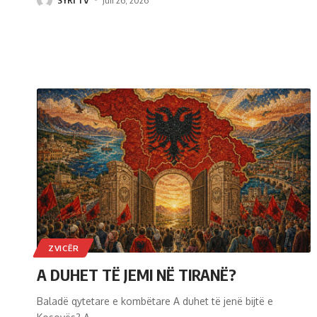
ZVICËR
A DUHET TË JEMI NË TIRANË?
Baladë qytetare e kombëtare A duhet të jenë bijtë e