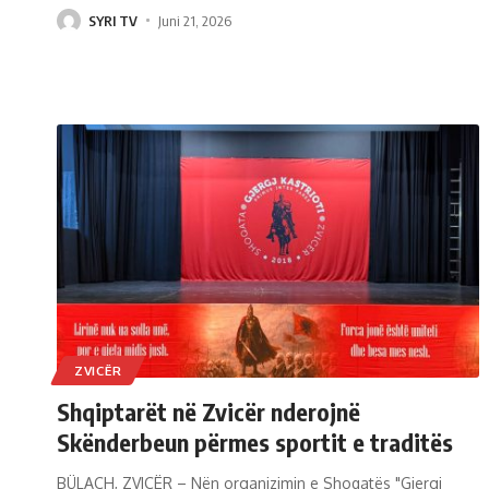
SYRI TV
Juni 21, 2026
ZVICËR
Shqiptarët në Zvicër nderojnë
Skënderbeun përmes sportit e traditës
BÜLACH, ZVICËR – Nën organizimin e Shoqatës "Gjergj