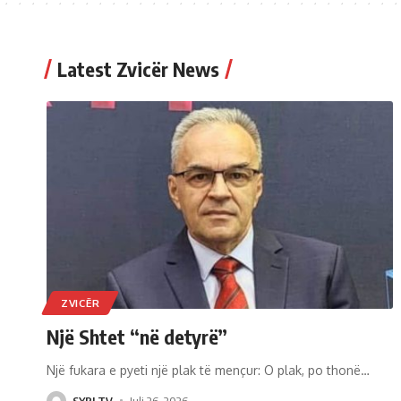
Latest Zvicër News
ZVICËR
Një Shtet “në detyrë”
Një fukara e pyeti një plak të mençur: O plak, po thonë
…
SYRI TV
Juli 26, 2026