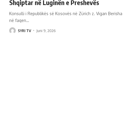
Shqiptar në Luginën e Preshevës
Konsulli i Republikës së Kosovës në Zürich z. Vigan Berisha
në faqen
…
SYRI TV
Juni 9, 2026