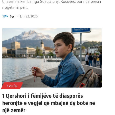
U nisën në këmbë nga Suedia drejt Kosovës, por ndërpresin
rrugëtimin për
…
Syri
Juni 22, 2026
ZVICËR
1 Qershori i fëmijëve të diasporës
heronjtë e vegjël që mbajnë dy botë në
një zemër