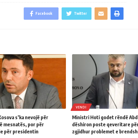
Facebook
Twitter
VENDI
Kosova s’ka nevojë për
Ministri Hoti godet rëndë Abd
të mesnatës, por për
dëshiron poste qeveritare për
e për presidentin
zgjidhur problemet e brends