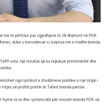
at më të përfolur pas zgjedhjeve të 28 dhjetorit në PDK
dhmes, duke u konsideruar si surpriza më e madhe brenda
71.699 vota, një rezultat që ka tejkaluar pritshmëritë dhe
litike.
tohet nga njohësit e zhvillimeve politike si një sinjal i
itjes së profilit politik të Tahirit brenda partisë.
 një fryme të re dhe i potencialit për rinovim brenda PDK-së.