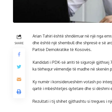
Arian Tahiri është shndërruar në një nga emr
dhe është një shembull dhe shpresë e së ar
SHARE
Partisë Demokratike të Kosovës.
Kandidati i PDK-së arriti të sigurojë gjithsej 
ka tërhequr vëmendje të madhe në skenën po
Ky numër i konsiderueshëm votash po interpre
qartë i mbështetjes qytetare dhe si dëshmi e rr
Rezultati i tij shihet gjithashtu si tregues i