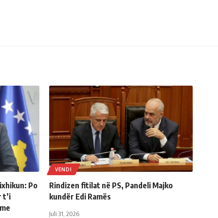
VENDI
ixhikun: Po
Rindizen fitilat në PS, Pandeli Majko
 t’i
kundër Edi Ramës
hme
Juli 31, 2026