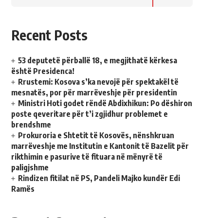
Recent Posts
53 deputetë përballë 18, e megjithatë kërkesa
është Presidenca!
Rrustemi: Kosova s’ka nevojë për spektakël të
mesnatës, por për marrëveshje për presidentin
Ministri Hoti godet rëndë Abdixhikun: Po dëshiron
poste qeveritare për t’i zgjidhur problemet e
brendshme
Prokuroria e Shtetit të Kosovës, nënshkruan
marrëveshje me Institutin e Kantonit të Bazelit për
rikthimin e pasurive të fituara në mënyrë të
paligjshme
Rindizen fitilat në PS, Pandeli Majko kundër Edi
Ramës