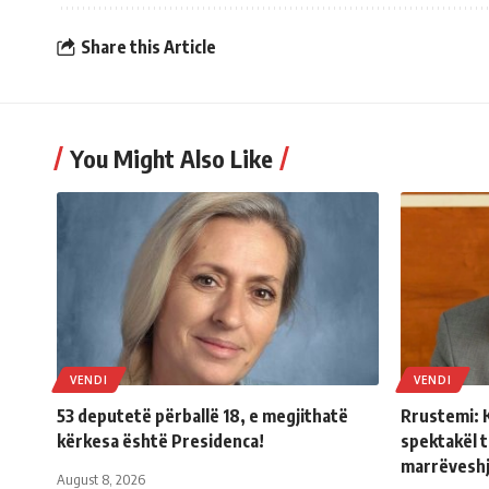
Share this Article
You Might Also Like
VENDI
VENDI
53 deputetë përballë 18, e megjithatë
Rrustemi: 
kërkesa është Presidenca!
spektakël 
marrëveshj
August 8, 2026